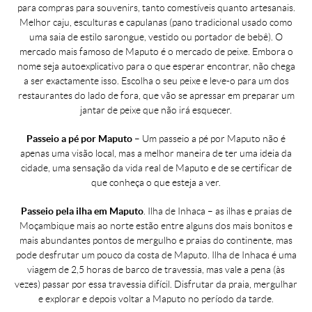
para compras para souvenirs, tanto comestíveis quanto artesanais.
Melhor caju, esculturas e capulanas (pano tradicional usado como
uma saia de estilo sarongue, vestido ou portador de bebê). O
mercado mais famoso de Maputo é o mercado de peixe. Embora o
nome seja autoexplicativo para o que esperar encontrar, não chega
a ser exactamente isso. Escolha o seu peixe e leve-o para um dos
restaurantes do lado de fora, que vão se apressar em preparar um
jantar de peixe que não irá esquecer.
Passeio a pé por Maputo
– Um passeio a pé por Maputo não é
apenas uma visão local, mas a melhor maneira de ter uma ideia da
cidade, uma sensação da vida real de Maputo e de se certificar de
que conheça o que esteja a ver.
Passeio pela ilha em Maputo
. Ilha de Inhaca – as ilhas e praias de
Moçambique mais ao norte estão entre alguns dos mais bonitos e
mais abundantes pontos de mergulho e praias do continente, mas
pode desfrutar um pouco da costa de Maputo. Ilha de Inhaca é uma
viagem de 2,5 horas de barco de travessia, mas vale a pena (às
vezes) passar por essa travessia difícil. Disfrutar da praia, mergulhar
e explorar e depois voltar a Maputo no período da tarde.