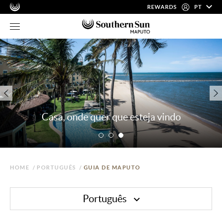
REWARDS
PT
Casa, onde quer que esteja vindo
HOME
/
PORTUGUÊS
/
GUIA DE MAPUTO
Português