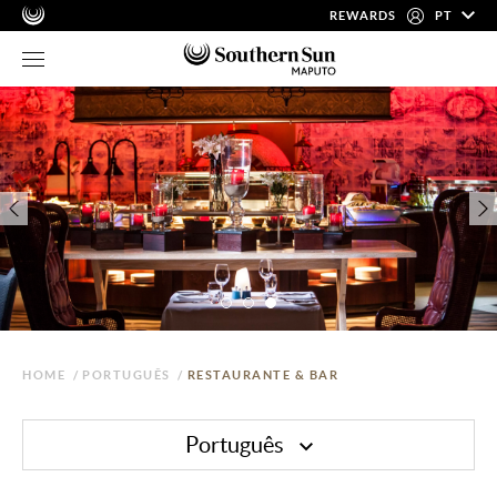
REWARDS
PT
HOME
/
PORTUGUÊS
/
RESTAURANTE & BAR
Português