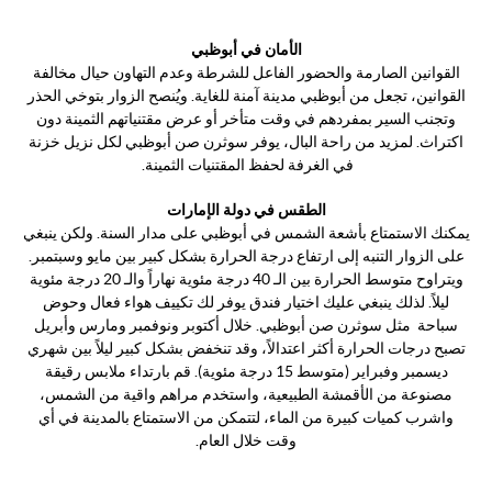
الأمان في أبوظبي
القوانين الصارمة والحضور الفاعل للشرطة وعدم التهاون حيال مخالفة
القوانين، تجعل من أبوظبي مدينة آمنة للغاية. ويُنصح الزوار بتوخي الحذر
وتجنب السير بمفردهم في وقت متأخر أو عرض مقتنياتهم الثمينة دون
اكتراث. لمزيد من راحة البال، يوفر سوثرن صن أبوظبي لكل نزيل خزنة
في الغرفة لحفظ المقتنيات الثمينة.
الطقس في دولة الإمارات
يمكنك الاستمتاع بأشعة الشمس في أبوظبي على مدار السنة. ولكن ينبغي
على الزوار التنبه إلى ارتفاع درجة الحرارة بشكل كبير بين مايو وسبتمبر.
ويتراوح متوسط الحرارة بين الـ 40 درجة مئوية نهاراً والـ 20 درجة مئوية
ليلاً. لذلك ينبغي عليك اختيار فندق يوفر لك تكييف هواء فعال وحوض
سباحة مثل سوثرن صن أبوظبي. خلال أكتوبر ونوفمبر ومارس وأبريل
تصبح درجات الحرارة أكثر اعتدالاً، وقد تنخفض بشكل كبير ليلاً بين شهري
ديسمبر وفبراير (متوسط 15 درجة مئوية). قم بارتداء ملابس رقيقة
مصنوعة من الأقمشة الطبيعية، واستخدم مراهم واقية من الشمس،
واشرب كميات كبيرة من الماء، لتتمكن من الاستمتاع بالمدينة في أي
وقت خلال العام.