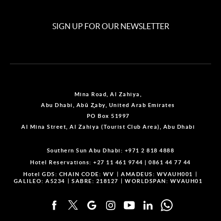
SIGN UP FOR OUR NEWSLETTER
Mina Road, Al Zahiya,
Abu Dhabi, Abū Z̧aby, United Arab Emirates
PO Box 51997
Al Mina Street, Al Zahiya (Tourist Club Area), Abu Dhabi
Southern Sun Abu Dhabi:
+971 2 818 4888
Hotel Reservations:
+27 11 461 9744
|
0861 44 77 44
Hotel GDS:
CHAIN CODE: WV
AMADEUS: WVAUH001
GALILEO: A5234
SABRE: 218127
WORLDSPAN: WVAUH01