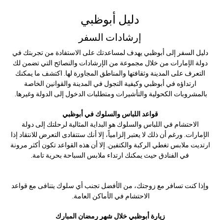
دليل أبوظبي
إرشادات السفر
دليل السفر إلى أبوظبي يهدف لمساعدتك على الاستفادة من تجربتك في
دولة الإمارات من خلال مجموعة من الإرشادات والنصائح التي تضمن لك
التعرف على المدينة وثقافتها والمناطق المجاورة لها. اكتشف ما يمكنك
ارتداؤه في أبوظبي وكيفية التجول في المدينة والقوانين الخاصة
بالمشروبات الكحولية والتأشيرات ومتطلبات الدخول إلى الدولة وغيرها.
قواعد اللباس والسلوك في أبوظبي
الاحتشام في اللباس والسلوك هو البداية المثالية لرحلتك إلى دولة
الإمارات. ورغم أن ذلك لا يعتبر إلزامياً، إلا أنك ستتفادى التعرض للانتقاد إذا
ارتديت ملابس تغطي الركبة والكتفين. إلا أن هذه القواعد تكون أكثر مرونة
في الفنادق حيث يمكنك ارتداء ملابس السباحة بحرية تامة.
وإذا كنت تسافر مع زوجتك، من الأفضل تجنب أي سلوك يتنافى مع قواعد
الاحتشام في الأماكن العامة.
زيارة أبوظبي خلال شهر رمضان المبارك