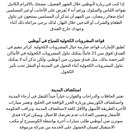
إذا كنت في زيارة لأبوظبي خلال الشهر الفضيل، ننصحك بالالتزام الكامل
بقواعد اللباس والسلوك. ورغم أنه لا يُفرض على الأجانب أو غير المسلمين
اتباع شعائر رمضان، من المهم أن تتذكر أن المسلمين يمتنعون عن تناول
الطعام والشراب أو التدخين خلال النهار، لذلك يرجى مراعاة ذلك أثناء
وجودك خارج الفندق.
قواعد المشروبات الكحولية للسياح في أبوظبي
تُطبق الإمارات قواعد صارمة حيال المشروبات الكحولية. كزائر مقيم في
الفندق (فوق سن 21 عاماً) يمكنك تناول المشروبات الكحولية في الأماكن
المرخصة بذلك، مثل فندق سوثرن صن أبوظبي. ولكن تذكر أنه لا يمكنك
تناول المشروبات الكحولية أثناء التجول في المدينة أو التنقل تحت تأثير
الكحول.
استكشاف المدينة
تعتبر الحافلات والدراجات والقوارب خياراً جيداً للتنقل في أرجاء المدينة
واستكشاف الكورنيش وزيارة الجزر الواقعة في الخليج. وتعتبر سيارات
الأجرة الطريقة الأسهل والأقل كلفة لاستكشاف المدينة. وتراقب الحكومة
الأسعار وتضمن العدادات عدم تعرضك للاحتيال. ويمكن لنزلاء فندق
سوثرن صن أبوظبي طلب سيارات أجرة بواسطة الكونسيرج أو مكتب
الاستقبال لضمان الحصول على الخدمة من شركة مرموقة.