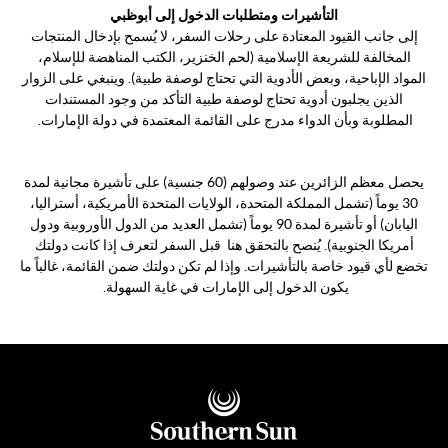
التأشيرات ومتطلبات الدخول إلى أبوظبي
إلى جانب القيود المعتادة على رحلات السفر، لا يُسمح بإدخال المنتجات
المخالفة للشريعة الإسلامية (لحم الخنزير، الكتب المناهضة للإسلام،
المواد الإباحية، وبعض الأدوية التي تحتاج لوصفة طبية). وينبغي على الزوار
الذين يجلبون أدوية تحتاج لوصفة طبية التأكد من وجود المستندات
المطلوبة وبأن الدواء مدرج على القائمة المعتمدة في دولة الإمارات.
يحصل معظم الزائرين عند وصولهم (60 جنسية) على تأشيرة مجانية لمدة
30 يوماً (تشمل المملكة المتحدة، الولايات المتحدة الأمريكية، أستراليا،
اليابان) أو تأشيرة لمدة 90 يوماً (تشمل العديد من الدول الأوروبية ودول
أمريكا الجنوبية). يُنصح بالتحقق هنا قبل السفر لتعرف إذا كانت دولتك
تخضع لأي قيود خاصة بالتأشيرات. وإذا لم تكن دولتك ضمن القائمة، غالباً ما
يكون الدخول إلى الإمارات في غاية السهولة.