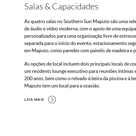
Salas & Capacidades
As quatro salas no Southern Sun Maputo são uma sel
de áudio e vídeo moderna, com o apoio de uma equipa 
personalizados para uma organização livre de estresse
separada para o início do evento, estacionamento segu
em Maputo, como paredes com painéis de madeira e p
As opções de local incluem dois principais locais de co
um residents lounge executivo para reuniões íntimas e 
200 anos, bem como o relvado à beira da piscina e à 
Maputo tem um local para a ocasião.
LEIA MAIS
Room Name
Sqm
Cinema
2
Acacia
34.5m
30