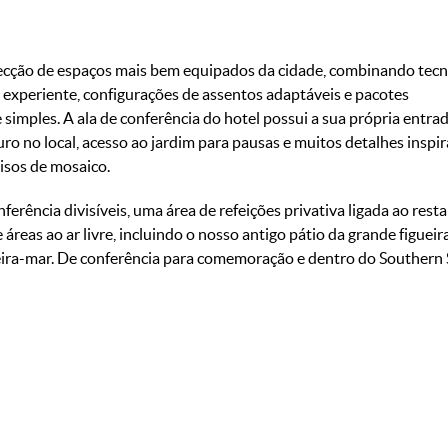
ecção de espaços mais bem equipados da cidade, combinando tecn
experiente, configurações de assentos adaptáveis e pacotes
 simples. A ala de conferência do hotel possui a sua própria entra
ro no local, acesso ao jardim para pausas e muitos detalhes inspi
isos de mosaico.
nferência divisíveis, uma área de refeições privativa ligada ao rest
áreas ao ar livre, incluindo o nosso antigo pátio da grande figueir
beira-mar. De conferência para comemoração e dentro do Southern
Salas de aula
Banquet
Cocktail
Boardro
18
-
-
12