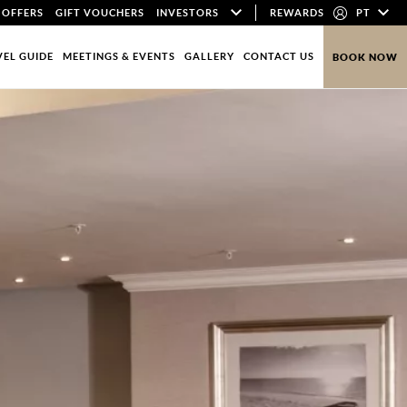
 OFFERS
GIFT VOUCHERS
INVESTORS
REWARDS
PT
VEL GUIDE
MEETINGS & EVENTS
GALLERY
CONTACT US
BOOK NOW