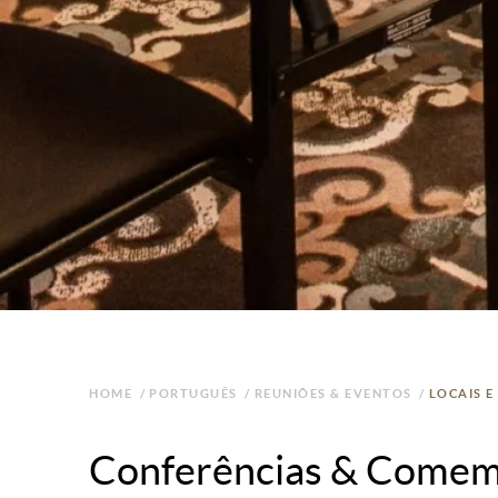
HOME
/
PORTUGUÊS
/
REUNIÕES & EVENTOS
/
LOCAIS E
Conferências & Come